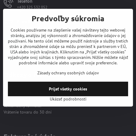
Telefon
+420 325 532 052
+420 722 012 307
Predvoľby súkromia
E-mail
dotazy@safeguard-eshop.net
Cookies používame na zlepšenie vašej návštevy tejto webovej
stránky, analýzu jej výkonnosti a zhromažďovanie údajov o jej
Akcie / Výpredaj
používaní. Na tento účel môžeme použiť nástroje a služby tretích
strán a zhromaždené údaje sa môžu preniesť k partnerom v EÚ,
USA alebo iných krajinách. Kliknutím na „Prijať všetky cookies“
Nový tovar
vyjadrujete svoj súhlas s týmto spracovaním. Nižšie môžete nájsť
podrobné informácie alebo upraviť svoje preferencie.
Zásady ochrany osobných údajov
Odkazy a formuláre
Doprava a platba
Prijať všetky cookies
Osobné vyzdvihnutie
Ukázať podrobnosti
Poptávkový formulár
Reklamačný formulár
Vrátenie tovaru do 30 dní