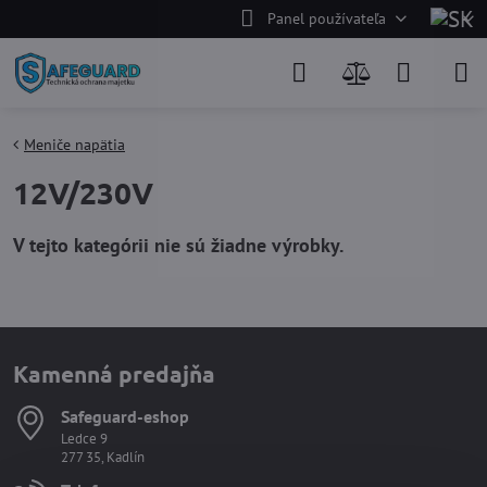
Panel používateľa
Meniče napätia
12V/230V
Kamenná predajňa
Safeguard-eshop
Ledce 9
277 35, Kadlín