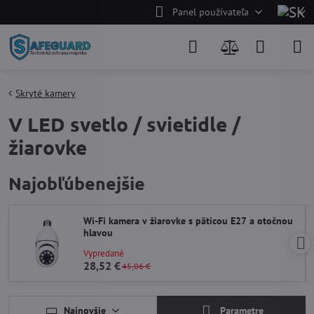
Panel používateľa
Skryté kamery
V LED svetlo / svietidle /
žiarovke
Najobľúbenejšie
Wi-Fi kamera v žiarovke s päticou E27 a otočnou
hlavou
Vypredané
28,52 €
45,06 €
Najnovšie
Parametre