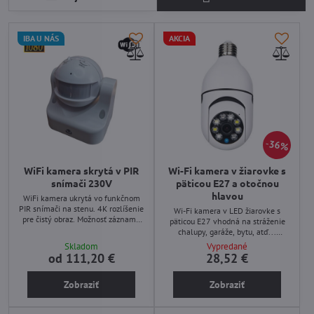
IBA U NÁS
AKCIA
36%
WiFi kamera skrytá v PIR
Wi-Fi kamera v žiarovke s
snímači 230V
päticou E27 a otočnou
hlavou
WiFi kamera ukrytá vo funkčnom
PIR snímači na stenu. 4K rozlíšenie
Wi-Fi kamera v LED žiarovke s
pre čistý obraz. Možnosť záznamu
päticou E27 vhodná na stráženie
na vnútornú pamäť až 128Gb podľa
chalupy, garáže, bytu, atď...
výberu. Napájanie kamery a PIR
Záznam na SD kartu alebo na
Skladom
Vypredané
čidla 230VAC.
server. Otočná hlava kamery do
od 111,20 €
28,52 €
všetkých smerov. FULL HD
rozlíšenie.
Zobraziť
Zobraziť