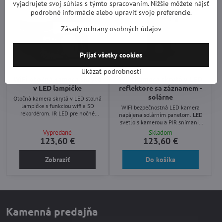
vyjadrujete svoj súhlas s týmto spracovaním. Nižšie môžete nájsť
podrobné informácie alebo upraviť svoje preferencie.
Zásady ochrany osobných údajov
Prijať všetky cookies
Ukázať podrobnosti
WiFi otočná kamera skrytá
WIFI kamera skrytá v LED
v LED lampičke
reflektore sa záznamem -
solárne
Otočná kamera skrytá v LED stolná
lampičke s funkciou wifi a SD
WIFI bezpečnostná LED kamera
rekordérom. IR LED pre nočné
napájena solárním panelom. LED
záznam. Program pre Android /
svetlo s kamerou a PIR snímanie
iPhone / PC.
záznamu pri detekcii pohybu
Vypredané
Skladom
videozáznamu na vloženú SD kartu.
123,60 €
123,60 €
Softvér pre Android / iPhone.
Zobraziť
Do košíka
Kamenná predajňa