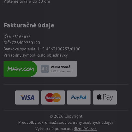
Vrátenie tovaru do 30 dní
Fakturačné údaje
IČO: 76165655
DIČ: CZ8409250190
Bankové spojenie: 115-4563100257/0100
Variabilný symbol: číslo objednávky
©
2026
Copyright
Predvoľby súkromia
Zásady ochrany osobných údajov
Vytvorené pomocou:
BiznisWeb.sk