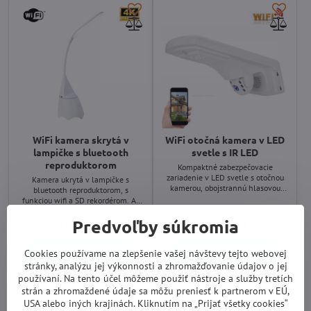
WiFi kamera skrytá v
WiFi otočná kamera v LED
lampičke s bluetooth
svetle s IR LED
reproduktorom
Kompaktné zabezpečovacie
zariadenie v LED svetle s otočnou
Kamera ukrytá v lampičke s
kamerou, obojstrannú hlasovou
bluetooth reproduktorom, s
komunikáciou, IR LED a záznamom
funkciou wifi a SD rekordérom. Až
na SD. Program pre Android,
4K rozlíšenie pre čistý obraz.
Skladom
Skladom
iPhone.
Predvoľby súkromia
Možnosť záznamu videa na SD kartu
107,07 €
119,47 €
až 128Gb alebo cloud úložiska.
Do košíka
Do košíka
Cookies používame na zlepšenie vašej návštevy tejto webovej
stránky, analýzu jej výkonnosti a zhromažďovanie údajov o jej
používaní. Na tento účel môžeme použiť nástroje a služby tretích
strán a zhromaždené údaje sa môžu preniesť k partnerom v EÚ,
USA alebo iných krajinách. Kliknutím na „Prijať všetky cookies“