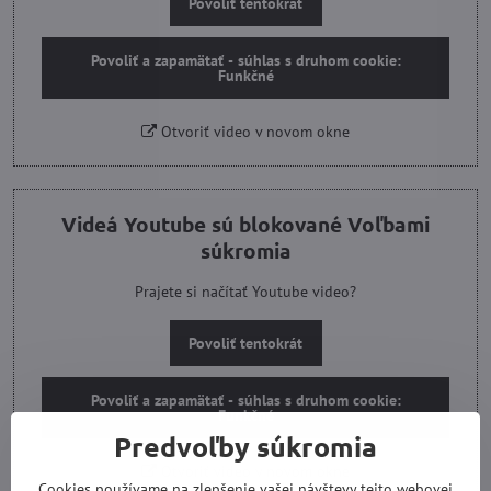
Povoliť tentokrát
Povoliť a zapamätať - súhlas s druhom cookie:
Funkčné
Otvoriť video v novom okne
Videá Youtube sú blokované Voľbami
súkromia
Prajete si načítať Youtube video?
Povoliť tentokrát
Povoliť a zapamätať - súhlas s druhom cookie:
Funkčné
Predvoľby súkromia
Otvoriť video v novom okne
Cookies používame na zlepšenie vašej návštevy tejto webovej