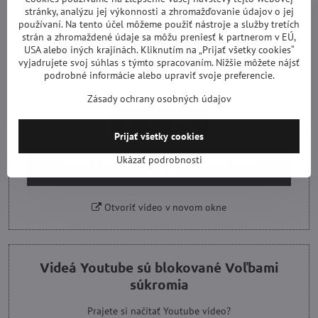
stránky, analýzu jej výkonnosti a zhromažďovanie údajov o jej
používaní. Na tento účel môžeme použiť nástroje a služby tretích
strán a zhromaždené údaje sa môžu preniesť k partnerom v EÚ,
Videá Youtube sú blokované Voľbami
USA alebo iných krajinách. Kliknutím na „Prijať všetky cookies“
súkromia
vyjadrujete svoj súhlas s týmto spracovaním. Nižšie môžete nájsť
podrobné informácie alebo upraviť svoje preferencie.
Prajete si načítať Youtube video?
Zásady ochrany osobných údajov
Povoliť tentokrát
Prijať všetky cookies
Ukázať podrobnosti
Povoliť a zapamätať - súhlas s druhom cookie:
Funkčné
Otvoriť video v novom okne
Videá Youtube sú blokované Voľbami
súkromia
Prajete si načítať Youtube video?