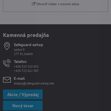
Otvoriť video v novom okne
Kamenná predajňa
Safeguard-eshop
Ledce 9
277 35, Kadlín
Telefon
+420 325 532 052
+420 722 012 307
E-mail
dotazy@safeguard-eshop.net
Akcie / Výpredaj
Nový tovar