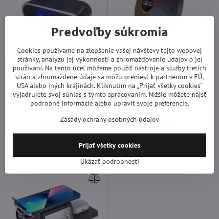
Predvoľby súkromia
Cookies používame na zlepšenie vašej návštevy tejto webovej
stránky, analýzu jej výkonnosti a zhromažďovanie údajov o jej
Kamera skrytá v stolných
WiFi kamera skrytá v
používaní. Na tento účel môžeme použiť nástroje a služby tretích
hodinách s funkciou WiFi
bluetooth reproduktore s
strán a zhromaždené údaje sa môžu preniesť k partnerom v EÚ,
budíkom
Kamera ukrytá v stolných hodinách
USA alebo iných krajinách. Kliknutím na „Prijať všetky cookies“
v malom prevedení. 4K rozlíšenie
WiFi 4K Kamera skrytá v bluetooth
vyjadrujete svoj súhlas s týmto spracovaním. Nižšie môžete nájsť
pre čistý obraz. Možnosť záznamu
reproduktore s funkciou budíka a
podrobné informácie alebo upraviť svoje preferencie.
na vnútornú pamäť až 128Gb alebo
LED osvetlením. Vnútorná pamäť
cloud úložiska. Veľmi nenápadné
64Gb alebo cloud úložisko.
Skladom
Skladom
prevedenie, zapadne do každej
Zásady ochrany osobných údajov
Nenápadné prevedenie.
69,86 €
102,94 €
miestnosti.
Do košíka
Do košíka
Prijať všetky cookies
Ukázať podrobnosti
IBA U NÁS