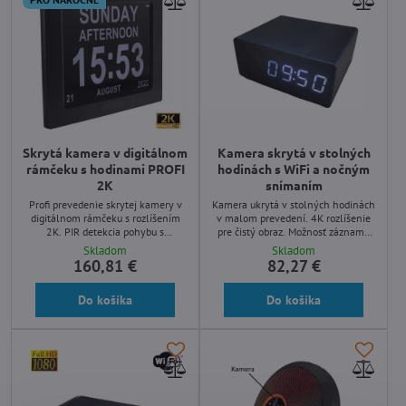
Skrytá kamera v digitálnom
Kamera skrytá v stolných
rámčeku s hodinami PROFI
hodinách s WiFi a nočným
2K
snímaním
Profi prevedenie skrytej kamery v
Kamera ukrytá v stolných hodinách
digitálnom rámčeku s rozlíšením
v malom prevedení. 4K rozlíšenie
2K. PIR detekcia pohybu s
pre čistý obraz. Možnosť záznamu
pohotovostnou dobou až 180 dní na
na vnútornú pamäť až 128Gb alebo
Skladom
Skladom
batériu. Záznam na microSD kartu
cloud úložiska. Veľmi nenápadné
160,81 €
82,27 €
až 256Gb, nočné snímanie, české
prevedenie, nočný záznam, kovové
menu.
telo.
Do košíka
Do košíka