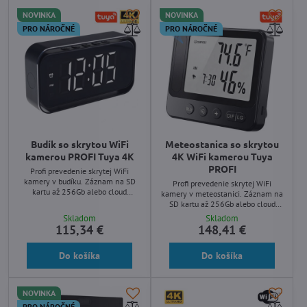
NOVINKA
NOVINKA
PRO NÁROČNÉ
PRO NÁROČNÉ
Budík so skrytou WiFi
Meteostanica so skrytou
kamerou PROFI Tuya 4K
4K WiFi kamerou Tuya
PROFI
Profi prevedenie skrytej WiFi
kamery v budíku. Záznam na SD
Profi prevedenie skrytej WiFi
kartu až 256Gb alebo cloud
kamery v meteostanici. Záznam na
úložiska. Nočné snímanie, široký
SD kartu až 256Gb alebo cloud
uhol záberu 150 °, spoľahlivá
úložiska. Nočné snímanie, široký
Skladom
Skladom
aplikácia Tuya v slovenčine.
uhol záberu 150 °, spoľahlivá
115,34 €
148,41 €
aplikácia Tuya v slovenčine.
Do košíka
Do košíka
NOVINKA
PRO NÁROČNÉ