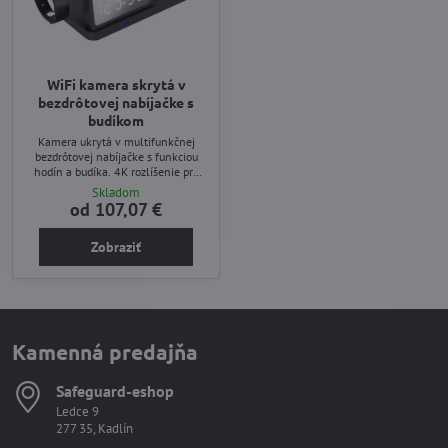
WiFi kamera skrytá v
bezdrôtovej nabíjačke s
budíkom
Kamera ukrytá v multifunkčnej
bezdrôtovej nabíjačke s funkciou
hodín a budíka. 4K rozlíšenie pre
čistý obraz. Možnosť záznamu na
Skladom
vnútornú pamäť až 128Gb alebo
od 107,07 €
cloud úložisko. Veľmi nenápadné
prevedenie.
Zobraziť
Kamenná predajňa
Safeguard-eshop
Ledce 9
277 35, Kadlín