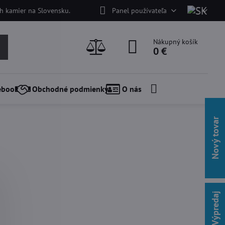
h kamier na Slovensku.
Panel používateľa
Nákupný košík
0 €
ebook
Obchodné podmienky
O nás
Nový tovar
Akcie / Výpredaj