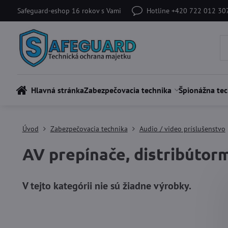
Safeguard-eshop 16 rokov s Vami
Hotline +420 722 012 30
Hlavná stránka
Zabezpečovacia technika
Špionážna tec
Úvod
Zabezpečovacia technika
Audio / video príslušenstvo
AV prepínače, distribútor