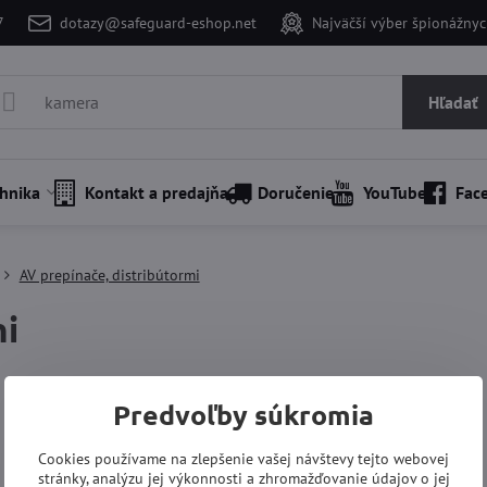
7
dotazy@safeguard-eshop.net
Najväčší výber špionážnyc
Hľadať
hnika
Kontakt a predajňa
Doručenie
YouTube
Fac
AV prepínače, distribútormi
mi
Predvoľby súkromia
Cookies používame na zlepšenie vašej návštevy tejto webovej
stránky, analýzu jej výkonnosti a zhromažďovanie údajov o jej