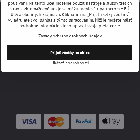
používaní. Na tento účel môžeme použiť nástroje a služby tretích
strán a zhromaždené údaje sa môžu preniesť k partnerom v EÚ,
USA alebo iných krajinách. Kliknutím na „Prijať všetky cookies“
Odkazy a formuláre
vyjadrujete svoj súhlas s týmto spracovaním. Nižšie môžete nájsť
podrobné informácie alebo upraviť svoje preferencie.
Doprava a platba
Zásady ochrany osobných údajov
Osobné vyzdvihnutie
Poptávkový formulár
Reklamačný formulár
Prijať všetky cookies
Vrátenie tovaru do 30 dní
Ukázať podrobnosti