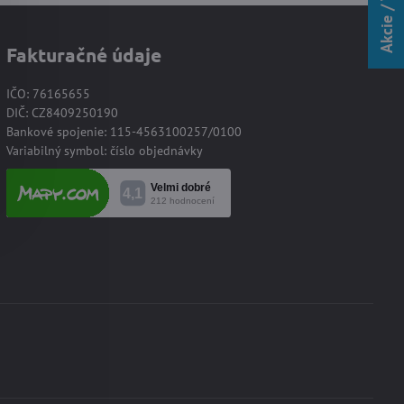
Fakturačné údaje
IČO: 76165655
DIČ: CZ8409250190
Bankové spojenie: 115-4563100257/0100
Variabilný symbol: číslo objednávky