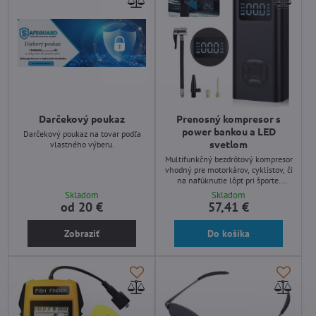
Darčekový poukaz
Prenosný kompresor s
power bankou a LED
Darčekový poukaz na tovar podľa
svetlom
vlastného výberu.
Multifunkčný bezdrôtový kompresor
vhodný pre motorkárov, cyklistov, či
na nafúknutie lôpt pri športe.
Funkcia power banky, LED svetlá,
Skladom
Skladom
veľká batéria 6500mAh.
od 20 €
57,41 €
Zobraziť
Do košíka