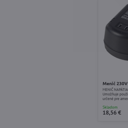
Menič 230V
MENIČ NAPÄTIA 
Umožňuje použív
určené pre amer
Určený pre použi
Skladom
18,56 €