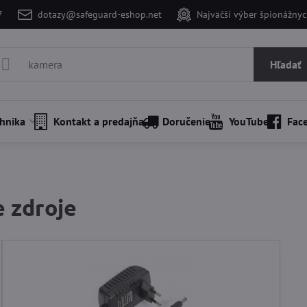
7
dotazy@safeguard-eshop.net
Najväčší výber špionážnyc
Hľadať
hnika
Kontakt a predajňa
Doručenie
YouTube
Fac
e zdroje