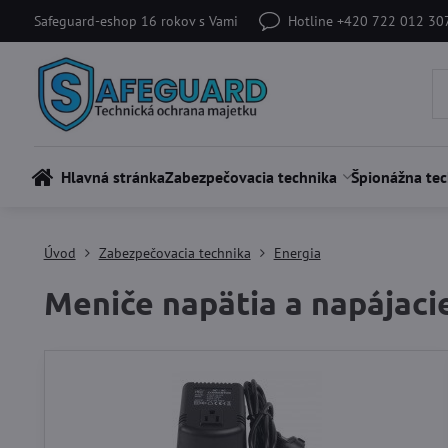
Safeguard-eshop 16 rokov s Vami
Hotline +420 722 012 30
Hlavná stránka
Zabezpečovacia technika
Špionážna tec
Úvod
Zabezpečovacia technika
Energia
Meniče napätia a napájaci