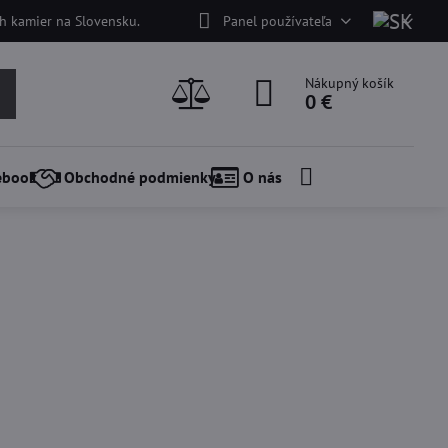
h kamier na Slovensku.
Panel používateľa
Nákupný košík
0 €
ebook
Obchodné podmienky
O nás