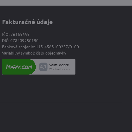
Fakturačné údaje
IČO: 76165655
DIČ: CZ8409250190
Bankové spojenie: 115-4563100257/0100
Variabilný symbol: číslo objednávky