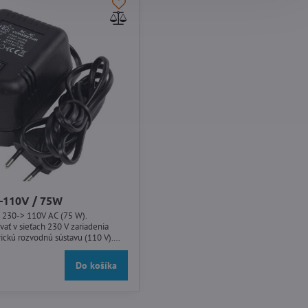
-110V / 75W
230-> 110V AC (75 W).
ať v sieťach 230 V zariadenia
ickú rozvodnú sústavu (110 V).
tie vo vnútri budov.
Do košíka