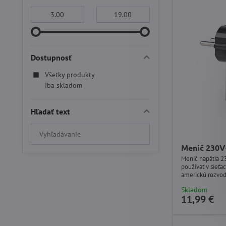
Od:
Do:
Dostupnosť
Všetky produkty
Iba skladom
Hľadať text
Prehľadať
výsledky
Menič 230
filtra
Menič napätia 
fulltextom
používať v sieťa
americkú rozvod
použitie vo vnút
Skladom
11,99 €