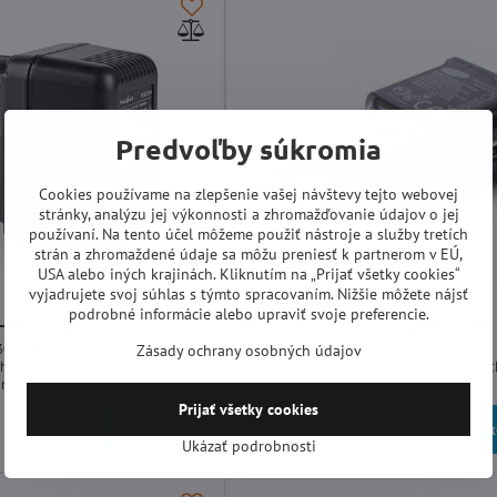
Predvoľby súkromia
Cookies používame na zlepšenie vašej návštevy tejto webovej
stránky, analýzu jej výkonnosti a zhromažďovanie údajov o jej
používaní. Na tento účel môžeme použiť nástroje a služby tretích
strán a zhromaždené údaje sa môžu preniesť k partnerom v EÚ,
USA alebo iných krajinách. Kliknutím na „Prijať všetky cookies“
vyjadrujete svoj súhlas s týmto spracovaním. Nižšie môžete nájsť
podrobné informácie alebo upraviť svoje preferencie.
V-110V/30W
Napájací adaptér USB 5V/2A
230->110VAC (30W). Umožňuje
Napájací adaptér vhodný pre dobíjanie
Zásady ochrany osobných údajov
ch 230V zariadenia určené pre
špionážnych kamier, odposluchov a ďalšíc
nú sústavu (110V). Určený na
prístrojov z našej ponuky.
ri budov.
Prijať všetky cookies
Skladom
Do košíka
Do k
3,68 €
Ukázať podrobnosti