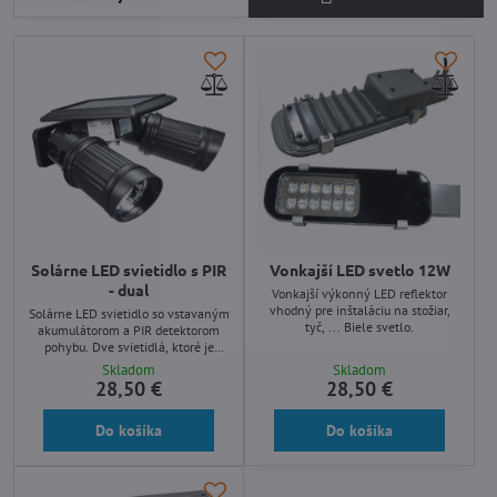
Solárne LED svietidlo s PIR
Vonkajší LED svetlo 12W
- dual
Vonkajší výkonný LED reflektor
vhodný pre inštaláciu na stožiar,
Solárne LED svietidlo so vstavaným
tyč, ... Biele svetlo.
akumulátorom a PIR detektorom
pohybu. Dve svietidlá, ktoré je
možné rôzne nasmerovať podľa
Skladom
Skladom
potreby.
28,50 €
28,50 €
Do košíka
Do košíka