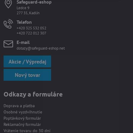
Safeguard-eshop
Ledce 9
277 35, Kadlín
Telefon
+420 325 532 052
+420 722 012 307
E-mail
dotazy@safeguard-eshop.net
Akcie / Výpredaj
Nový tovar
Odkazy a formuláre
Doprava a platba
Osobné vyzdvihnutie
Poptávkový formulár
Reklamačný formulár
Vrátenie tovaru do 30 dní