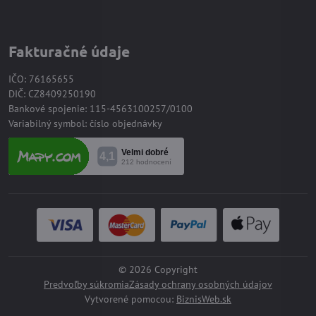
Fakturačné údaje
IČO: 76165655
DIČ: CZ8409250190
Bankové spojenie: 115-4563100257/0100
Variabilný symbol: číslo objednávky
©
2026
Copyright
Predvoľby súkromia
Zásady ochrany osobných údajov
Vytvorené pomocou:
BiznisWeb.sk