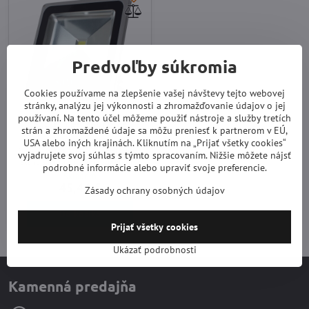
Predvoľby súkromia
Cookies používame na zlepšenie vašej návštevy tejto webovej
stránky, analýzu jej výkonnosti a zhromažďovanie údajov o jej
používaní. Na tento účel môžeme použiť nástroje a služby tretích
Svetlo LED 50W IP66
strán a zhromaždené údaje sa môžu preniesť k partnerom v EÚ,
Vysoko výkonné 50W svetlo s
USA alebo iných krajinách. Kliknutím na „Prijať všetky cookies“
čipovou diódou LED na inštaláciu na
vyjadrujete svoj súhlas s týmto spracovaním. Nižšie môžete nájsť
stenu s extra širokým rozptýlením
podrobné informácie alebo upraviť svoje preferencie.
svetla pre osvetlenie veľkej oblasti.
Skladom
45,44 €
Zásady ochrany osobných údajov
Do košíka
Prijať všetky cookies
Ukázať podrobnosti
Kamenná predajňa