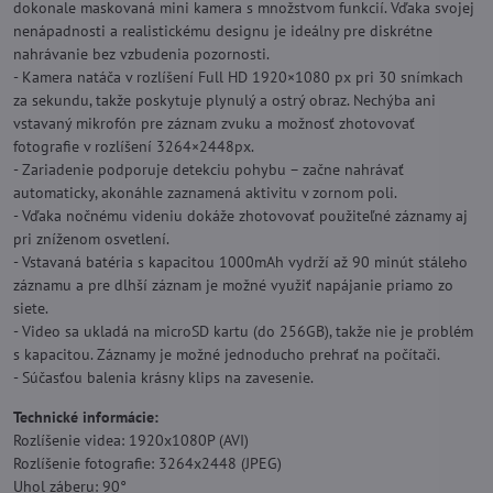
dokonale maskovaná mini kamera s množstvom funkcií. Vďaka svojej
nenápadnosti a realistickému designu je ideálny pre diskrétne
nahrávanie bez vzbudenia pozornosti.
- Kamera natáča v rozlíšení Full HD 1920×1080 px pri 30 snímkach
za sekundu, takže poskytuje plynulý a ostrý obraz. Nechýba ani
vstavaný mikrofón pre záznam zvuku a možnosť zhotovovať
fotografie v rozlíšení 3264×2448px.
- Zariadenie podporuje detekciu pohybu – začne nahrávať
automaticky, akonáhle zaznamená aktivitu v zornom poli.
- Vďaka nočnému videniu dokáže zhotovovať použiteľné záznamy aj
pri zníženom osvetlení.
- Vstavaná batéria s kapacitou 1000mAh vydrží až 90 minút stáleho
záznamu a pre dlhší záznam je možné využiť napájanie priamo zo
siete.
- Video sa ukladá na microSD kartu (do 256GB), takže nie je problém
s kapacitou. Záznamy je možné jednoducho prehrať na počítači.
- Súčasťou balenia krásny klips na zavesenie.
Technické informácie:
Rozlíšenie videa: 1920x1080P (AVI)
Rozlíšenie fotografie: 3264x2448 (JPEG)
Uhol záberu: 90°