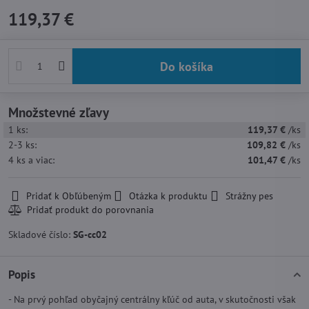
119,37 €
Do košíka
Množstevné zľavy
1
ks:
119,37 €
/ks
2-3
ks:
109,82 €
/ks
4
ks
a viac
:
101,47 €
/ks
Pridať k Obľúbeným
Otázka k produktu
Strážny pes
Skladové číslo:
SG-cc02
Popis
- Na prvý pohľad obyčajný centrálny kľúč od auta, v skutočnosti však