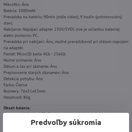
Mikrofón: Áno
Batéria: 1000mAh
Prevádzka na batériu: 90min (stále video), 9 hodín (pohotovostný
stav).
Nabíjanie: Napájací adaptér 230V/5VDC (nie je súčasťou balenia)
alebo pomocou PC.
Prevádzka pri nabíjaní: Áno, možné prevádzkovať pri stálom napojení
na adaptér.
Pamäť: MicroSD karta 4Gb - 256Gb
Nočné snímanie: Áno
Dátum a čas pri zázname: Áno
Prepisovanie starých záznamov: Áno
Detekcia pohybu: Áno
Farba: Čierna
Rozmery: 76x51x63mm
Hmotnosť: 80g
Obsah balenia:
Kamera v kľúčenke, USB-C kábel pútko, návod.
Predvoľby súkromia
Viac z kategórie