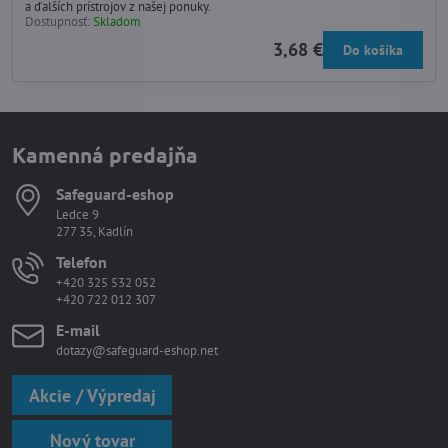
a ďalších prístrojov z našej ponuky.
Dostupnosť:
Skladom
3,68 €
Do košíka
Kamenná predajňa
Safeguard-eshop
Ledce 9
277 35, Kadlín
Telefon
+420 325 532 052
+420 722 012 307
E-mail
dotazy@safeguard-eshop.net
Akcie / Výpredaj
Nový tovar