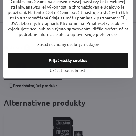
Cookies používame na zlepšenie vašej návštevy tejto webovej
Skryté kamery
V kľúčenke do auta
stránky, analýzu jej výkonnosti a zhromažďovanie údajov o jej
používaní. Na tento účel môžeme použiť nástroje a služby tretích
Špionážna technika
strán a zhromaždené údaje sa môžu preniesť k partnerom v EÚ,
USA alebo iných krajinách. Kliknutím na „Prijať všetky cookies“
vyjadrujete svoj súhlas s týmto spracovaním. Nižšie môžete nájsť
Recenzie
0
podrobné informácie alebo upraviť svoje preferencie.
Zásady ochrany osobných údajov
Diskusia
0
Prijať všetky cookies
Facebook
Twitter
Bluesky
Pinterest
Reddit
LinkedIn
WhatsApp
E-
Ukázať podrobnosti
mail
Predchádzajúci produkt
Alternatívne produkty