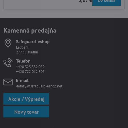
3,67 €
Do košíka
Kamenná predajňa
Safeguard-eshop
Ledce 9
277 35, Kadlín
Telefon
+420 325 532 052
+420 722 012 307
E-mail
dotazy@safeguard-eshop.net
Akcie / Výpredaj
Nový tovar