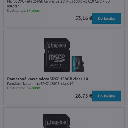
MicroSDXC karta 256Gb Canvas Select Plus 100R A1 C10 Card + SD
adaptér.
Dostupnosť:
Skladom
53,16 €
Do košíka
Pamäťová karta microSDXC 128GB class 10
Pamäťová karta microSDXC 128GB, class 10.
Dostupnosť:
Skladom
26,75 €
Do košíka