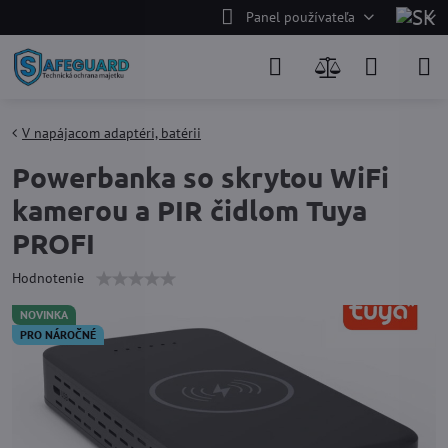
Panel používateľa
V napájacom adaptéri, batérii
Powerbanka so skrytou WiFi
kamerou a PIR čidlom Tuya
PROFI
Hodnotenie
NOVINKA
PRO NÁROČNÉ