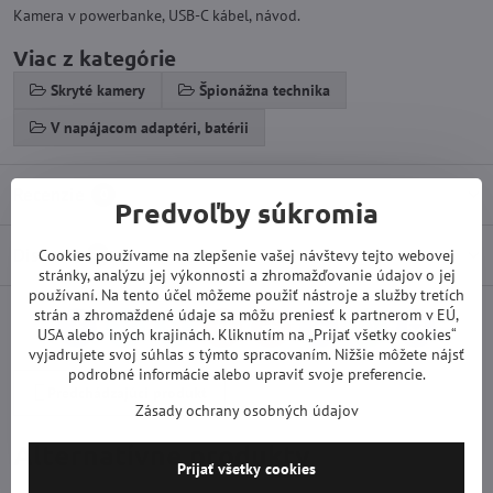
Kamera v powerbanke, USB-C kábel, návod.
Viac z kategórie
Skryté kamery
Špionážna technika
V napájacom adaptéri, batérii
Recenzie
0
Predvoľby súkromia
Diskusia
Cookies používame na zlepšenie vašej návštevy tejto webovej
0
stránky, analýzu jej výkonnosti a zhromažďovanie údajov o jej
používaní. Na tento účel môžeme použiť nástroje a služby tretích
strán a zhromaždené údaje sa môžu preniesť k partnerom v EÚ,
Facebook
Twitter
Bluesky
Pinterest
Reddit
LinkedIn
WhatsApp
E-
USA alebo iných krajinách. Kliknutím na „Prijať všetky cookies“
mail
vyjadrujete svoj súhlas s týmto spracovaním. Nižšie môžete nájsť
podrobné informácie alebo upraviť svoje preferencie.
Predchádzajúci produkt
Zásady ochrany osobných údajov
Alternatívne produkty
Prijať všetky cookies