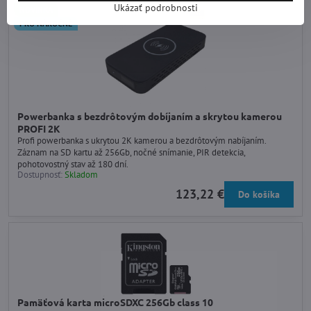
Ukázať podrobnosti
NOVINKA
PRO NÁROČNÉ
Powerbanka s bezdrôtovým dobíjaním a skrytou kamerou
PROFI 2K
Profi powerbanka s ukrytou 2K kamerou a bezdrôtovým nabíjaním.
Záznam na SD kartu až 256Gb, nočné snímanie, PIR detekcia,
pohotovostný stav až 180 dní.
Dostupnosť:
Skladom
123,22 €
Do košíka
Pamäťová karta microSDXC 256Gb class 10