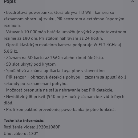
Popis
- Bezdrôtová powerbanka, ktorá ukrýva HD WiFi kameru so
záznamom obrazu aj zvuku, PIR senzorom a extrémne úsporným
režimom.
- Vstavaná 10 000mAh batéria umožňuje výdrž v pohotovostnom
režime až 180 dní. Pri stálom nahrávaní až 24 hodín.
- Oproti klasickým modelom kamera podporuje WiFi 2.4GHz aj
5.8GHz.
- Záznam na SD kartu až 256Gb alebo cloud úložiska.
- SD slot ukrytý pod krytom.
- Spoľahlivá a známa aplikácia Tuya plne v slovenčine.
- PIR senzor + obrazová detekcia pohybu – záznam sa spustí do 1
sekundy po zaznamenaní pohybu.
- Možnosť prepnutia na stále nahrávanie bez PIR detekcie.
- Neviditeľný IR prísvit (940 nm) – nočný záznam bez viditeľných
diód.
- Profi kompaktné prevedenie, powerbanka je plne funkčná.
Technické informácie:
Rozlíšenie videa: 1920x1080P
Uhol záberu: 120°