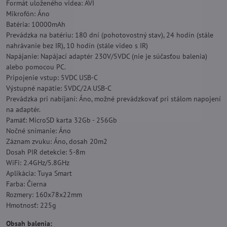
Formát uloženého videa: AVI
Mikrofón: Áno
Batéria: 10000mAh
Prevádzka na batériu: 180 dní (pohotovostný stav), 24 hodín (stále
nahrávanie bez IR), 10 hodín (stále video s IR)
Napájanie: Napájací adaptér 230V/5VDC (nie je súčasťou balenia)
alebo pomocou PC.
Pripojenie vstup: 5VDC USB-C
Výstupné napätie: 5VDC/2A USB-C
Prevádzka pri nabíjaní: Áno, možné prevádzkovať pri stálom napojení
na adaptér.
Pamäť: MicroSD karta 32Gb - 256Gb
Nočné snímanie: Áno
Záznam zvuku: Áno, dosah 20m2
Dosah PIR detekcie: 5-8m
WiFi: 2.4GHz/5.8GHz
Aplikácia: Tuya Smart
Farba: Čierna
Rozmery: 160x78x22mm
Hmotnosť: 225g
Obsah balenia: