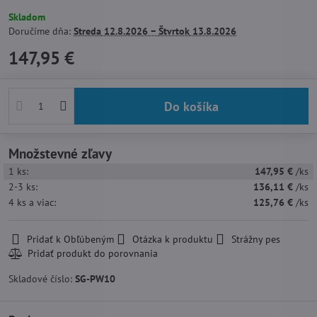
Skladom
Doručíme dňa:
Streda
12.8.2026 −
Štvrtok
13.8.2026
147,95 €
Do košíka
Množstevné zľavy
1
ks:
147,95 €
/ks
2-3
ks:
136,11 €
/ks
4
ks
a viac
:
125,76 €
/ks
Pridať k Obľúbeným
Otázka k produktu
Strážny pes
Skladové číslo:
SG-PW10