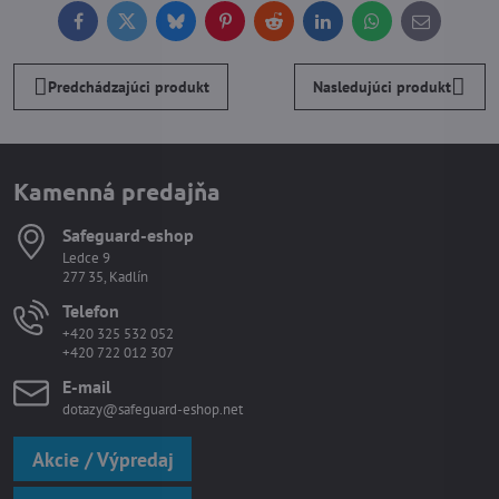
Facebook
Twitter
Bluesky
Pinterest
Reddit
LinkedIn
WhatsApp
E-
mail
Predchádzajúci produkt
Nasledujúci produkt
Kamenná predajňa
Safeguard-eshop
Ledce 9
277 35, Kadlín
Telefon
+420 325 532 052
+420 722 012 307
E-mail
dotazy@safeguard-eshop.net
Akcie / Výpredaj