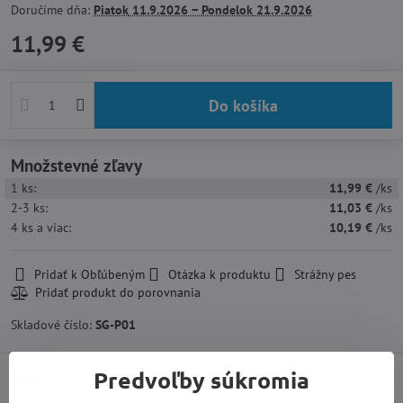
Doručíme dňa:
Piatok
11.9.2026 −
Pondelok
21.9.2026
11,99 €
Do košíka
Množstevné zľavy
1
ks:
11,99 €
/ks
2-3
ks:
11,03 €
/ks
4
ks
a viac
:
10,19 €
/ks
Pridať k Obľúbeným
Otázka k produktu
Strážny pes
Skladové číslo:
SG-P01
Predvoľby súkromia
Popis