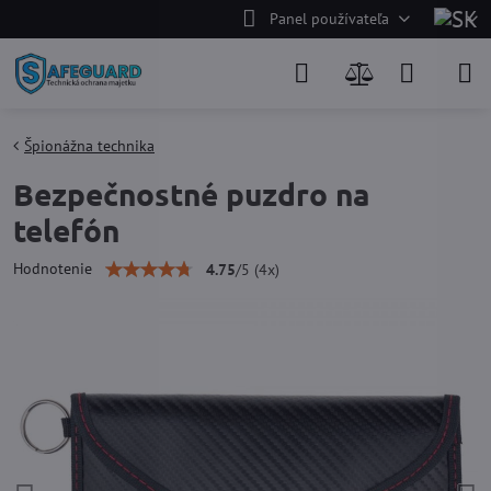
Panel používateľa
Špionážna technika
Bezpečnostné puzdro na
telefón
Hodnotenie
4.75
/
5
(
4
x)