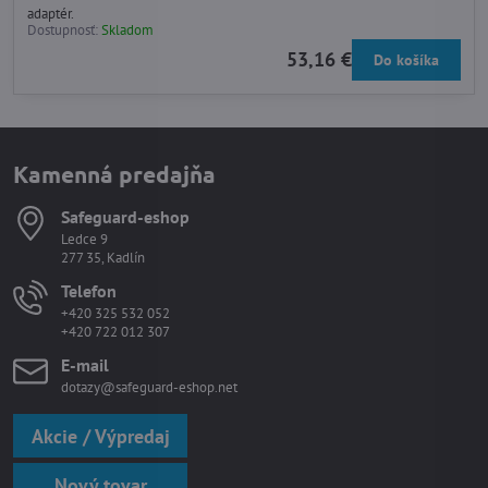
adaptér.
Dostupnosť:
Skladom
53,16 €
Do košíka
Kamenná predajňa
Safeguard-eshop
Ledce 9
277 35, Kadlín
Telefon
+420 325 532 052
+420 722 012 307
E-mail
dotazy@safeguard-eshop.net
Akcie / Výpredaj
Nový tovar