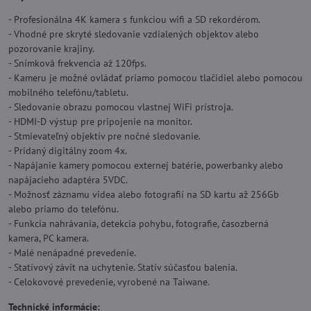
- Profesionálna 4K kamera s funkciou wifi a SD rekordérom.
- Vhodné pre skryté sledovanie vzdialených objektov alebo
pozorovanie krajiny.
- Snímková frekvencia až 120fps.
- Kameru je možné ovládať priamo pomocou tlačidiel alebo pomocou
mobilného telefónu/tabletu.
- Sledovanie obrazu pomocou vlastnej WiFi prístroja.
- HDMI-D výstup pre pripojenie na monitor.
- Stmievateľný objektív pre nočné sledovanie.
- Pridaný digitálny zoom 4x.
- Napájanie kamery pomocou externej batérie, powerbanky alebo
napájacieho adaptéra 5VDC.
- Možnosť záznamu videa alebo fotografií na SD kartu až 256Gb
alebo priamo do telefónu.
- Funkcia nahrávania, detekcia pohybu, fotografie, časozberná
kamera, PC kamera.
- Malé nenápadné prevedenie.
- Statívový závit na uchytenie. Statív súčasťou balenia.
- Celokovové prevedenie, vyrobené na Taiwane.
Technické informácie: