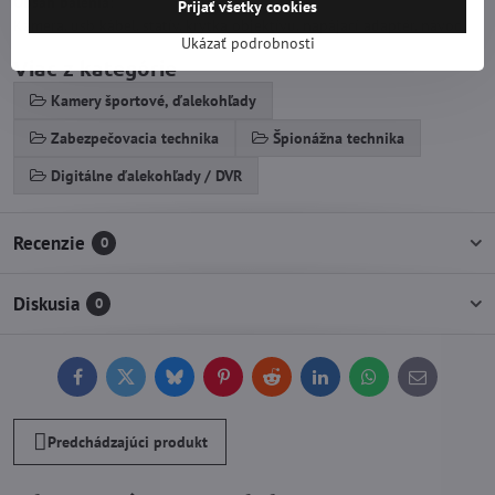
Obsah balenia:
Prijať všetky cookies
Kamera, usb kábel, statív, krytka objektívu, napájací adaptér, návod.
Ukázať podrobnosti
Viac z kategórie
Kamery športové, ďalekohľady
Zabezpečovacia technika
Špionážna technika
Digitálne ďalekohľady / DVR
Recenzie
0
Diskusia
0
Facebook
Twitter
Bluesky
Pinterest
Reddit
LinkedIn
WhatsApp
E-
mail
Predchádzajúci produkt