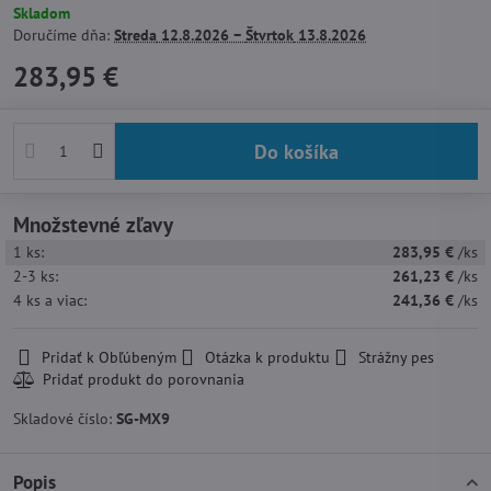
Skladom
Doručíme dňa:
Streda
12.8.2026 −
Štvrtok
13.8.2026
283,95 €
Do košíka
Množstevné zľavy
1
ks:
283,95 €
/ks
2-3
ks:
261,23 €
/ks
4
ks
a viac
:
241,36 €
/ks
Pridať k Obľúbeným
Otázka k produktu
Strážny pes
Skladové číslo:
SG-MX9
Popis