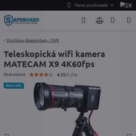
Panel používateľa
Digitálne ďalekohľady / DVR
Teleskopická wifi kamera
MATECAM X9 4K60fps
Hodnotenie
4.33
/
5
(
3
x)
IBA U NÁS