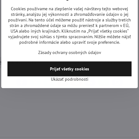
Cookies používame na zlepšenie vašej návštevy tejto webovej
stránky, analýzu jej výkonnosti a zhromažďovanie údajov o jej
používaní. Na tento účel môžeme použiť nástroje a služby tretích
strán a zhromaždené údaje sa môžu preniesť k partnerom v EÚ,
USA alebo iných krajinách. Kliknutím na „Prijať všetky cookies“
vyjadrujete svoj súhlas s týmto spracovaním. Nižšie môžete nájsť
podrobné informácie alebo upraviť svoje preferencie.
Zásady ochrany osobných údajov
V USB flash disku
Špionážna technika
WiFi kamery
Prijať všetky cookies
Ukázať podrobnosti
Facebook
Twitter
Bluesky
Pinterest
Reddit
LinkedIn
WhatsApp
E-
mail