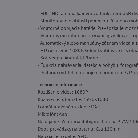
- FULL HD farebná kamera vo funkčnom USB dis
- Monitorovanie oblasti pomocou PC alebo mob
- Vnútorné dobíjacie batérie. Prevádzka je možná
- Vnútorný mikrofón pre záznam aj zvukové stop
- Automatický alebo manuálny záznam videa a z
- HD rozlíšenie 1080P. Veľmi kvalitný a čistý obra
- Softvér pre Android, iPhone.
- Funkcia nahrávania, detekcia pohybu, fotografi
- Podpora rýchleho prepojenia pomocou P2P ale
Technické informácie:
Rozlíšenie videa: 1080P
Rozlíšenie fotografie: 1920x1080
Formát uloženého videa: DAT
Mikrofón: Áno
Napájanie: Vnútorná dobíjacia batéria 3.7V/70
Doba prevádzky na batériu: Cca 120min
Napájacie napätie: 5VDC