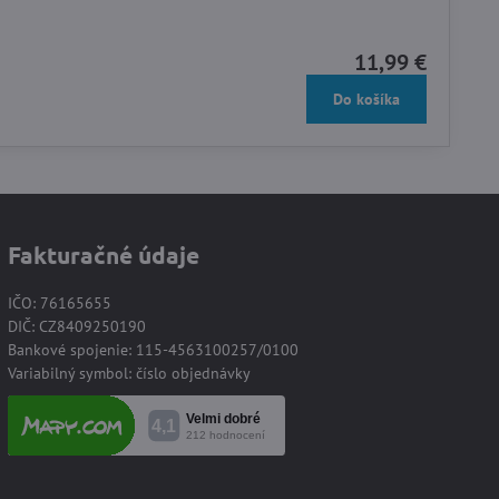
11,99 €
Do košíka
Fakturačné údaje
IČO: 76165655
DIČ: CZ8409250190
Bankové spojenie: 115-4563100257/0100
Variabilný symbol: číslo objednávky