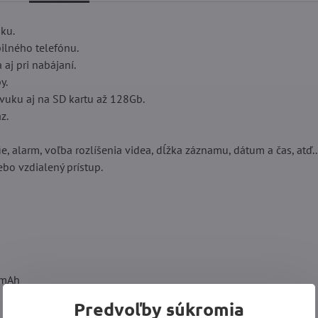
ku.
ilného telefónu.
 aj pri nabájaní.
y.
vuku aj na SD kartu až 128Gb.
z.
e, alarm, voľba rozlíšenia videa, dĺžka záznamu, dátum a čas, atď..
bo vzdialený prístup.
0mAh
Predvoľby súkromia