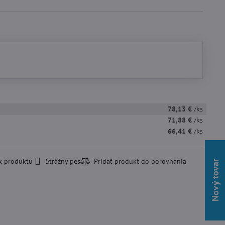
78,13 €
/ks
71,88 €
/ks
66,41 €
/ks
k produktu
Strážny pes
Nový tovar