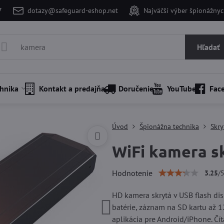
7
dotazy@safeguard-eshop.net
Najväčší výber špionážnyc
Hľadať
hnika
Kontakt a predajňa
Doručenie
YouTube
Fac
Úvod
Špionážna technika
Skry
WiFi kamera sk
Hodnotenie
3.25
/
HD kamera skrytá v USB flash dis
batérie, záznam na SD kartu až 
aplikácia pre Android/iPhone.
Čít