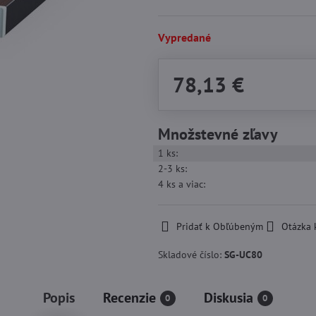
Vypredané
78,13 €
Množstevné zľavy
1
ks:
2-3
ks:
4
ks
a viac
:
Pridať k Obľúbeným
Otázka 
Skladové číslo:
SG-UC80
Popis
Recenzie
Diskusia
0
0