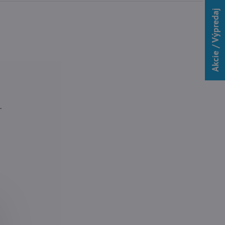
Akcie / Výpredaj
.