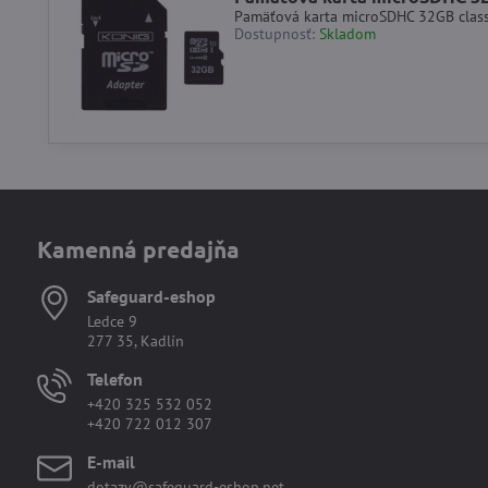
Pamäťová karta microSDHC 32GB clas
Dostupnosť:
Skladom
Kamenná predajňa
Safeguard-eshop
Ledce 9
277 35, Kadlín
Telefon
+420 325 532 052
+420 722 012 307
E-mail
dotazy@safeguard-eshop.net