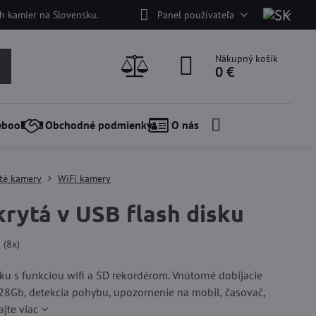
h kamier na Slovensku.
Panel používateľa
Nákupný košík
0 €
ebook
Obchodné podmienky
O nás
té kamery
WiFi kamery
rytá v USB flash disku
5
(
8
x)
ku s funkciou wifi a SD rekordérom. Vnútorné dobíjacie
128Gb, detekcia pohybu, upozornenie na mobil, časovač,
ajte viac