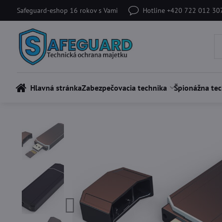
Safeguard-eshop 16 rokov s Vami
Hotline +420 722 012 30
Hlavná stránka
Zabezpečovacia technika
Špionážna tec