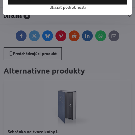
Ukázať podrobnosti
Diskusia
0
Facebook
Twitter
Bluesky
Pinterest
Reddit
LinkedIn
WhatsApp
E-
mail
Predchádzajúci produkt
Alternatívne produkty
Schránka ve tvare knihy L