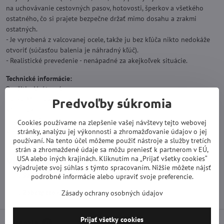
na uchovávanie cestovných pasov, hotovosti, šperkov a všetkého
ostatného, čo si prajete bezpečne držať mimo dosahu a zrakmi
ostatných.
- Je vyrobená z valcovanej ocele, takže ju bez kľúča nikto nedokáže
otvoriť (súčasťou balenia je náhradný kľúč).
- Realistické prevedenie - nenápadné za akejkoľvek situácie.
Technické informácie:
Použitie: Vnútorná
Farba: Modrá / Strieborná
Predvoľby súkromia
Kľúče: 2x
Rozmery: 180x115x55mm
Cookies používame na zlepšenie vašej návštevy tejto webovej
Vnútorný objem 0.86l
stránky, analýzu jej výkonnosti a zhromažďovanie údajov o jej
používaní. Na tento účel môžeme použiť nástroje a služby tretích
Hmotnosť: 480G
strán a zhromaždené údaje sa môžu preniesť k partnerom v EÚ,
USA alebo iných krajinách. Kliknutím na „Prijať všetky cookies“
Viac z kategórie
vyjadrujete svoj súhlas s týmto spracovaním. Nižšie môžete nájsť
Pre dom a záhradu
Dochádzkové systémy, zámky
podrobné informácie alebo upraviť svoje preferencie.
Zabezpečovacia technika
Zásady ochrany osobných údajov
Prijať všetky cookies
Recenzie
0