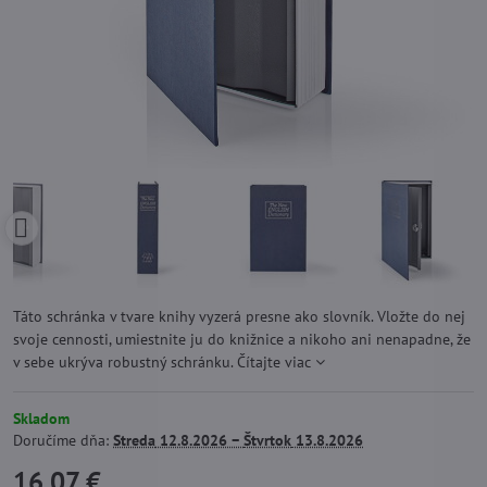
Táto schránka v tvare knihy vyzerá presne ako slovník. Vložte do nej
svoje cennosti, umiestnite ju do knižnice a nikoho ani nenapadne, že
v sebe ukrýva robustný schránku.
Čítajte viac
Skladom
Doručíme dňa:
Streda
12.8.2026 −
Štvrtok
13.8.2026
16,07 €