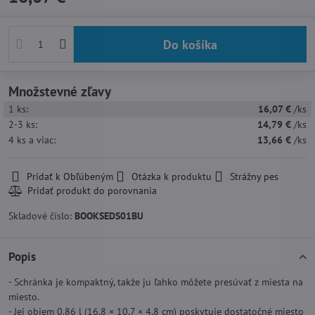
Do košíka
Množstevné zľavy
1
ks:
16,07 €
/ks
2-3
ks:
14,79 €
/ks
4
ks
a viac
:
13,66 €
/ks
Pridať k Obľúbeným
Otázka k produktu
Strážny pes
Skladové číslo:
BOOKSEDS01BU
Popis
- Schránka je kompaktný, takže ju ľahko môžete presúvať z miesta na
miesto.
- Jej objem 0.86 l (16,8 × 10,7 × 4,8 cm) poskytuje dostatočné miesto