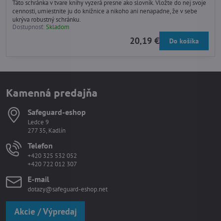
Táto schránka v tvare knihy vyzerá presne ako slovník. Vložte do nej svoje
cennosti, umiestnite ju do knižnice a nikoho ani nenapadne, že v sebe
ukrýva robustný schránku.
Dostupnosť:
Skladom
20,19 €
Do košíka
Kamenná predajňa
Safeguard-eshop
Ledce 9
277 35, Kadlín
Telefon
+420 325 532 052
+420 722 012 307
E-mail
dotazy@safeguard-eshop.net
Akcie / Výpredaj