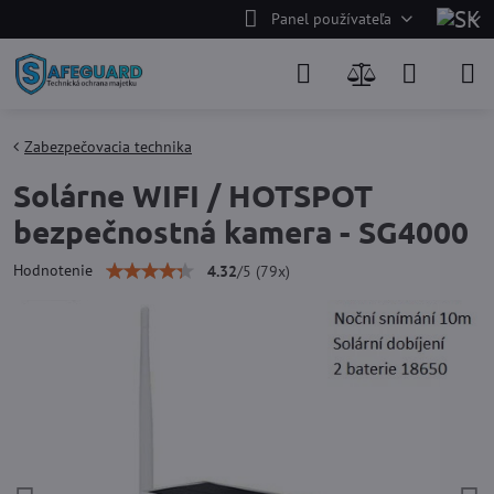
Panel používateľa
Zabezpečovacia technika
Solárne WIFI / HOTSPOT
bezpečnostná kamera - SG4000
Hodnotenie
4.32
/
5
(
79
x)