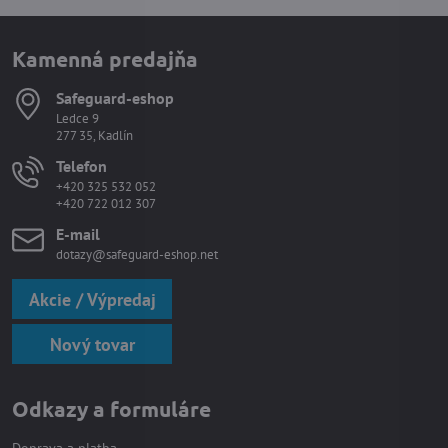
Kamenná predajňa
Safeguard-eshop
Ledce 9
277 35, Kadlín
Telefon
+420 325 532 052
+420 722 012 307
E-mail
dotazy@safeguard-eshop.net
Akcie / Výpredaj
Nový tovar
Odkazy a formuláre
Doprava a platba