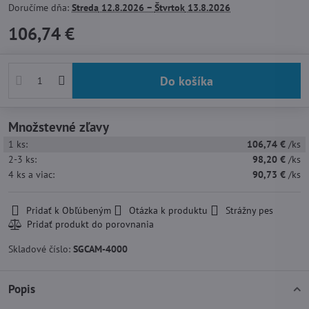
Doručíme dňa:
Streda
12.8.2026 −
Štvrtok
13.8.2026
106,74 €
Do košíka
Množstevné zľavy
1
ks:
106,74 €
/ks
2-3
ks:
98,20 €
/ks
4
ks
a viac
:
90,73 €
/ks
Pridať k Obľúbeným
Otázka k produktu
Strážny pes
Skladové číslo:
SGCAM-4000
Popis