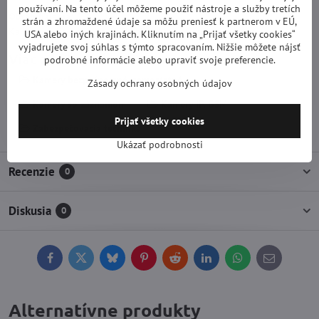
používaní. Na tento účel môžeme použiť nástroje a služby tretích
Obsah balenia:
strán a zhromaždené údaje sa môžu preniesť k partnerom v EÚ,
Kamera, držiak, anténa, USB kábel, batérie, čapy a skrutky.
USA alebo iných krajinách. Kliknutím na „Prijať všetky cookies“
vyjadrujete svoj súhlas s týmto spracovaním. Nižšie môžete nájsť
Viac z kategórie
podrobné informácie alebo upraviť svoje preferencie.
Kamery bezpečnostné, samostatné
Zásady ochrany osobných údajov
Kamery so záznamom
Kamery IP, GSM
Prijať všetky cookies
Zabezpečovacia technika
Ukázať podrobnosti
Recenzie
0
Diskusia
0
Facebook
Twitter
Bluesky
Pinterest
Reddit
LinkedIn
WhatsApp
E-
mail
Alternatívne produkty