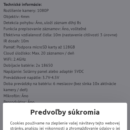
Technické informácie:
Rozlíšenie kamery: 1080P
Objektív: 4mm
Detekcia pohybu: Áno, uloží záznam dlhý 8s
Funkcia prepisovanie záznamov: Áno, voliteľné
Efektívna vzdialenosť čidla: 10m (nastavenie citlivosti 3 úrovne)
IR dosah: 10m
Pamäť: Podpora microSD karty až 128GB
Cloud úložisko: Max. 20 záznamov / deň
WiFi: 2.4GHz
Dobíjacie batérie: 2x 18650
Napájanie: Solárny panel alebo adaptér 5VDC
Prevádzkové napätie: 3.7V-4.5V
Doba prevádzky na batériu: 6 mesiacov (bez slnka 10x aktivácie
kamery / deň)
Mikrofón: Áno
Reproduktor: Áno
Zoom: 1x
Predvoľby súkromia
Krytie: IP67
USB konektor: Áno
Cookies používame na zlepšenie vašej návštevy tejto webovej
Hmotnosť: 770g
stránky, analýzu jej výkonnosti a zhromažďovanie údajov o jej