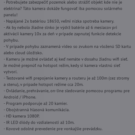
- Potrebujete zabezpečiť pozemok alebo strážiť objekt kde nie je
elektrina? Táto kamera dokáže fungovať iba pomocou solárneho
panelu!
- Napájané 2x batériou 18650, veľmi nízka spotreba kamery.
- Ak by nebolo žiadne slnko je výdrž batérie až 6 mesiacov pri
aktivácii kamery 10x za deň v prípade zapnutej funkcie detekcie
pohybu.
- V prípade pohybu zaznamená video so zvukom na vloženú SD kartu
alebo cloud úložisko.
- Kameru je možné ovládať aj keď nemáte v dosahu žiadnu wifi sieť.
Je možné prepnúť na hotspot režim, kedy si kamera vlastnú sieť
vytvorí.
- Testované wifi prepojenie kamery a routeru je až 100m (cez stromy
a stenu), v prípade hotspot režime cca 20m.
- Ovládanie, prehrávanie, on-line sledovanie pomocou programu pre
Android / iPhone.
- Program podporuje až 20 kamier.
- Obojstranná hlasová komunikácia.
- HD kamera 1080P.
- IR LED diódy do vzdialenosti až 10m.
- Kovové odolné prevedenie pre vonkajšie prevádzku.