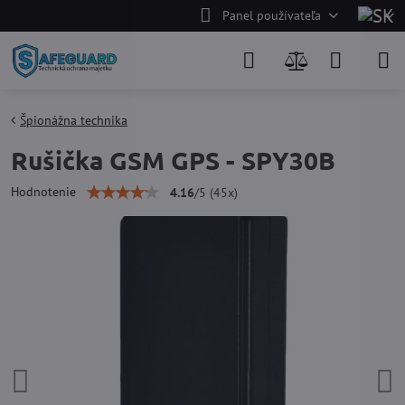
Panel používateľa
Špionážna technika
Rušička GSM GPS - SPY30B
Hodnotenie
4.16
/
5
(
45
x)