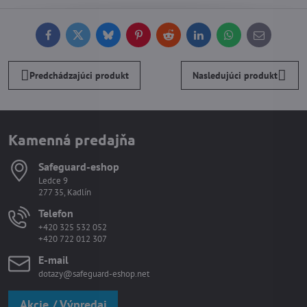
Facebook
Twitter
Bluesky
Pinterest
Reddit
LinkedIn
WhatsApp
E-
mail
Predchádzajúci produkt
Nasledujúci produkt
Kamenná predajňa
Safeguard-eshop
Ledce 9
277 35, Kadlín
Telefon
+420 325 532 052
+420 722 012 307
E-mail
dotazy@safeguard-eshop.net
Akcie / Výpredaj