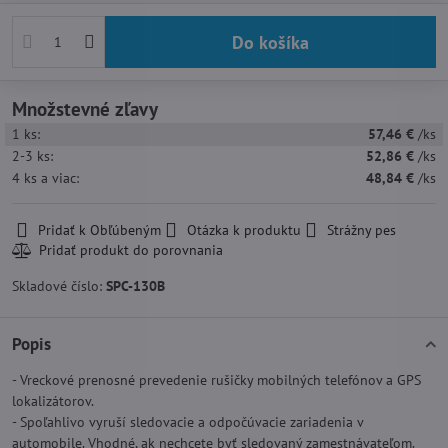
Do košíka
Množstevné zľavy
1
ks:
57,46 €
/ks
2-3
ks:
52,86 €
/ks
4
ks
a viac
:
48,84 €
/ks
Pridať k Obľúbeným
Otázka k produktu
Strážny pes
Skladové číslo:
SPC-130B
Popis
- Vreckové prenosné prevedenie rušičky mobilných telefónov a GPS
lokalizátorov.
- Spoľahlivo vyruší sledovacie a odpočúvacie zariadenia v
automobile. Vhodné, ak nechcete byť sledovaný zamestnávateľom.