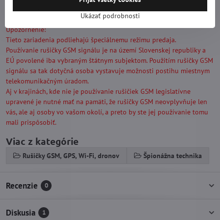
24VDC, návod.
Ukázať podrobnosti
Upozornenie:
Tieto zariadenia podliehajú špeciálnemu režimu predaja.
Používanie rušičky GSM signálu je na území Slovenskej republiky a
EÚ povolené iba vybraným štátnym subjektom. Použitím rušičky GSM
signálu sa tak dotyčná osoba vystavuje možnosti postihu miestnym
telekomunikačným úradom.
Aj v krajinách, kde nie je používanie rušičiek GSM legislatívne
upravené je nutné mať na pamäti, že rušičky GSM neovplyvňuje len
vás, ale aj osoby vo vašom okolí, a preto by ste jej používanie tomu
mali prispôsobiť.
Viac z kategórie
Rušičky GSM, GPS, Wi-Fi, dronov
Špionážna technika
Recenzie
0
Diskusia
1