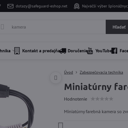
7
dotazy@safeguard-eshop.net
Najväčší výber špionážnyc
Hľadať
hnika
Kontakt a predajňa
Doručenie
YouTube
Fac
Úvod
Zabezpečovacia technika
Miniatúrny fa
Hodnotenie
Miniatúrny farebná kamera so z