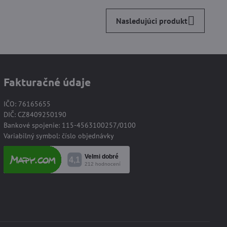
Nasledujúci produkt
Fakturačné údaje
IČO: 76165655
DIČ: CZ8409250190
Bankové spojenie: 115-4563100257/0100
Variabilný symbol: číslo objednávky