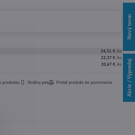
Nový tovar
24,31 €
/ks
22,37 €
/ks
Akcie / Výpredaj
20,67 €
/ks
k produktu
Strážny pes