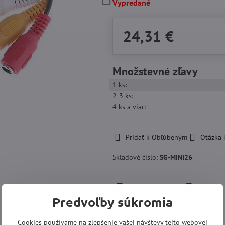
Vypredané
24,31 €
Množstevné zľavy
1
ks:
2-3
ks:
4
ks
a viac
:
Pridať k Obľúbeným
Otázka 
Skladové číslo:
SG-MINI26
Popis
Recenzie
Diskusia
0
0
Predvoľby súkromia
Cookies používame na zlepšenie vašej návštevy tejto webovej