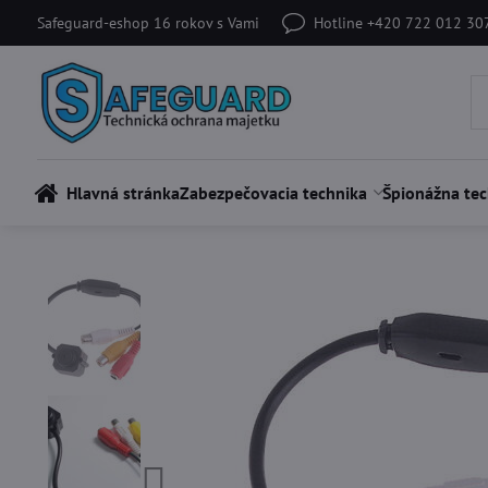
Safeguard-eshop 16 rokov s Vami
Hotline +420 722 012 30
Hlavná stránka
Zabezpečovacia technika
Špionážna tec