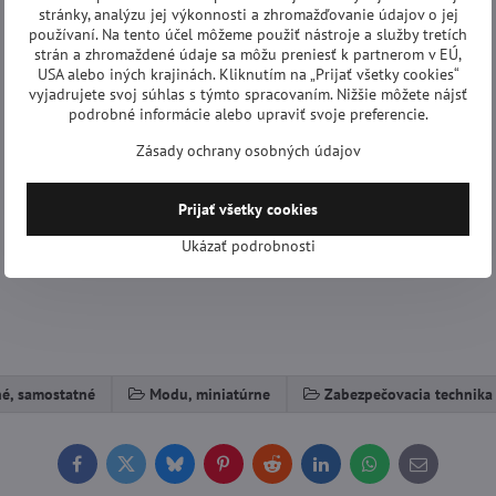
stránky, analýzu jej výkonnosti a zhromažďovanie údajov o jej
používaní. Na tento účel môžeme použiť nástroje a služby tretích
strán a zhromaždené údaje sa môžu preniesť k partnerom v EÚ,
USA alebo iných krajinách. Kliknutím na „Prijať všetky cookies“
vyjadrujete svoj súhlas s týmto spracovaním. Nižšie môžete nájsť
podrobné informácie alebo upraviť svoje preferencie.
Zásady ochrany osobných údajov
Prijať všetky cookies
Ukázať podrobnosti
é, samostatné
Modu, miniatúrne
Zabezpečovacia technika
Facebook
Twitter
Bluesky
Pinterest
Reddit
LinkedIn
WhatsApp
E-
mail