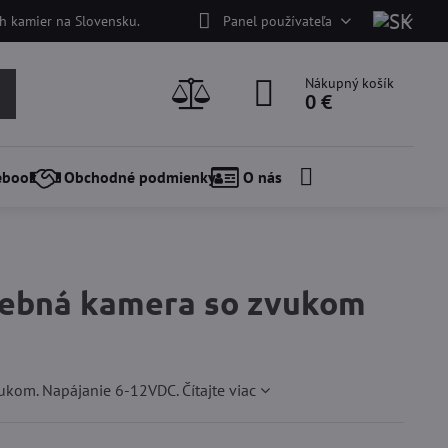
h kamier na Slovensku.
Panel používateľa
Nákupný košík
0 €
ebook
Obchodné podmienky
O nás
rebná kamera so zvukom
vukom. Napájanie 6-12VDC.
Čítajte viac